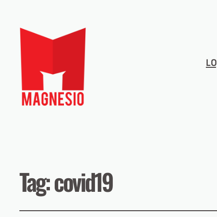
LO
Tag:
covid19